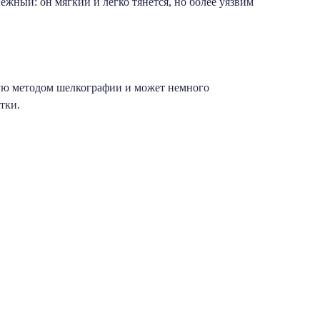
ежный: он мягкий и легко тянется, но более уязвим
ую методом шелкографии и может немного
тки.